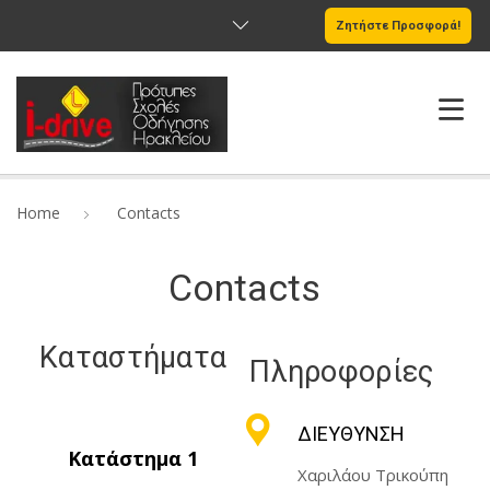
Ζητήστε Προσφορά!
Η ΣΧΟΛΗ
Home
Contacts
ΥΠΗΡΕΣΊΕΣ
Contacts
ΔΙΠΛΩΜΑΤΑ ΟΔΗΓΗΣΗΣ
ΟΔΙΚΗ ΑΣΦΑΛΕΙΑ
Καταστήματα
Πληροφορίες
ΕΠΙΚΟΙΝΩΝΙΑ
ΔΙΕΎΘΥΝΣΗ
BLOG
Κατάστημα 1
Χαριλάου Τρικούπη