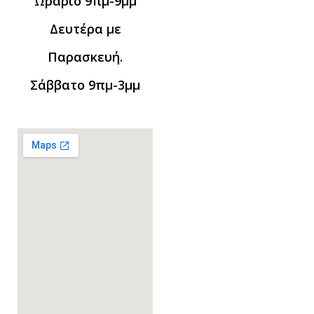
Ωράριο 9πμ-9μμ
Δευτέρα με
Παρασκευή.
Σάββατο 9πμ-3μμ